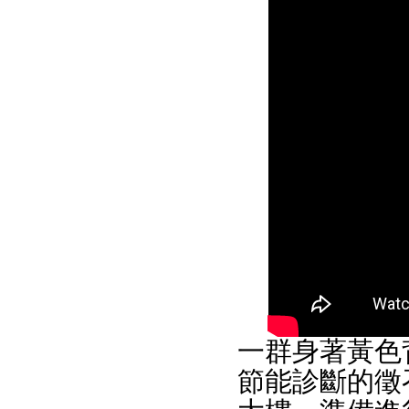
一群身著黃色
節能診斷的徵